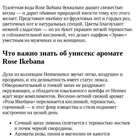
Туалетная вода Rose Ikebana буквально дышит свежестью
весны — и дарит обаяние природной юности тому, кто этого
желает. Представьте икебану из фруктовых нот и гордых роз,
цветочных нот и натуральных специй. Цветы благоухают
нежной сладостью — но их букет украшен легкой терпкостью
и соблазнительной кислинкой, что делает парфюм «Эрмес»
уместным на мужчинах и на женщинах.
Что важно знать об унисекс аромате
Rose Ikebana
Духи из коллекции Hermessence звучат легко, воздушно и
прозрачно, и эта деликатность имеет статус люкса.
Обворожительный и тонкий запах не раздражает
окружающих, а обладателя изысканного шлейфа от Hermes
ждет море комплиментов. Весенне-летний свежий аромат
«Роза Икебана» переливается кислинкой, терпкостью,
горчинкой — и этот флер изящества и стиля поднимет
настроение на целый день.
Сочный запах лимона сплетается с терпкостью листьев
и почек черной смородины.
Ароматы розы, пиона и магнолии не кажутся